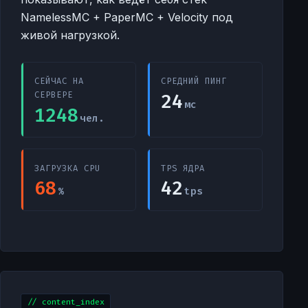
NamelessMC + PaperMC + Velocity под
живой нагрузкой.
СЕЙЧАС НА
СРЕДНИЙ ПИНГ
24
СЕРВЕРЕ
мс
1248
чел.
ЗАГРУЗКА CPU
TPS ЯДРА
68
42
%
tps
// content_index